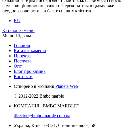
складності. Крім високої якості, ми також славимося і своєю
гнучкою ціновою політикою. Переконатися в цьому вже
неодноразово встигли багато наших клієнтів.
RU
Каталог каменю
Меню Підвала
Головна
Каталог каменю
Проекти
Послуги
Опт
Блог про камінь
Контакти
Створено в компанії
Planeta Web
© 2012-2022 Bmbc marble
КОМПАНІЯ "BMBC MARBLE"
director@bmbc-marble.com.ua
Україна, Київ - 03131, Столичне шосе, 58