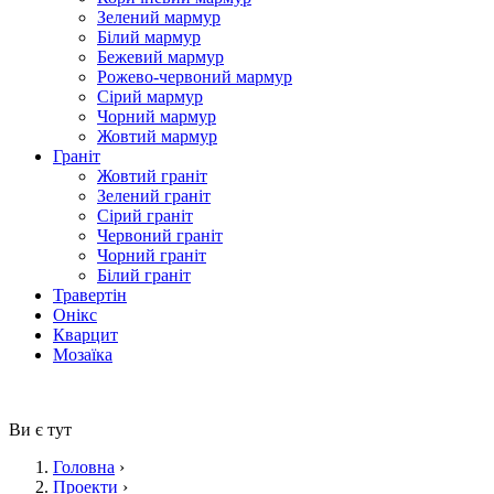
Зелений мармур
Білий мармур
Бежевий мармур
Рожево-червоний мармур
Сірий мармур
Чорний мармур
Жовтий мармур
Граніт
Жовтий граніт
Зелений граніт
Сірий граніт
Червоний граніт
Чорний граніт
Білий граніт
Травертін
Онікс
Кварцит
Мозаїка
Ви є тут
Головна
›
Проекти
›