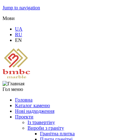
Jump to navigation
Мови
UA
RU
EN
Гол меню
Головна
Каталог каменю
Нові надходження
Проекти
Із травертіну
Вироби з граніту
Гранітна плитка
Плити гранітні