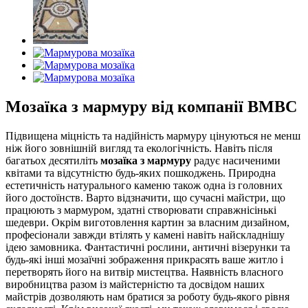
Мозаїка з мармуру від компанії BMBC
Підвищена міцність та надійність мармуру цінуються не менш
ніж його зовнішній вигляд та екологічність. Навіть після
багатьох десятиліть
мозаїка з мармуру
радує насиченими
квітами та відсутністю будь-яких пошкоджень. Природна
естетичність натурального каменю також одна із головних
його достоїнств. Варто відзначити, що сучасні майстри, що
працюють з мармуром, здатні створювати справжнісінькі
шедеври. Окрім виготовлення картин за власним дизайном,
професіонали завжди втілять у камені навіть найскладнішу
ідею замовника. Фантастичні рослини, античні візерунки та
будь-які інші мозаїчні зображення прикрасять ваше житло і
перетворять його на витвір мистецтва. Наявність власного
виробництва разом із майстерністю та досвідом наших
майстрів дозволяють нам братися за роботу будь-якого рівня