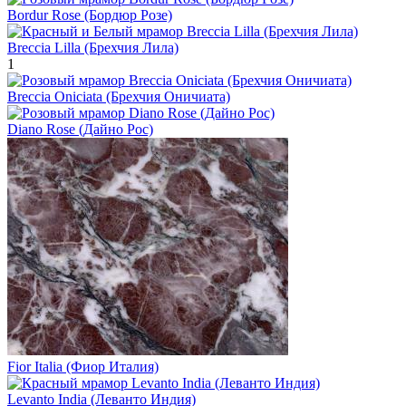
Bordur Rose (Бордюр Розе)
Breccia Lilla (Брехчия Лила)
1
Breccia Oniciata (Брехчия Оничиата)
Diano Rose (Дайно Рос)
Fior Italia (Фиор Италия)
Levanto India (Леванто Индия)