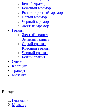
Белый мрамор
Бежевый мрамор
Розово-красный мрамор
Серый мрамор
Черный мрамор
Желтый мрамор
Гранит
Желтый гранит
Зеленый гранит
Серый гранит
Красный гранит
Черный гранит
Белый гранит
Оникс
Кварцит
Травертин
Мозаика
Вы здесь
Главная
›
Мрамор