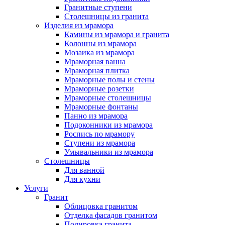
Гранитные ступени
Столешницы из гранита
Изделия из мрамора
Камины из мрамора и гранита
Колонны из мрамора
Мозаика из мрамора
Мраморная ванна
Мраморная плитка
Мраморные полы и стены
Мраморные розетки
Мраморные столешницы
Мраморные фонтаны
Панно из мрамора
Подоконники из мрамора
Роспись по мрамору
Ступени из мрамора
Умывальники из мрамора
Столешницы
Для ванной
Для кухни
Услуги
Гранит
Облицовка гранитом
Отделка фасадов гранитом
Полировка гранита