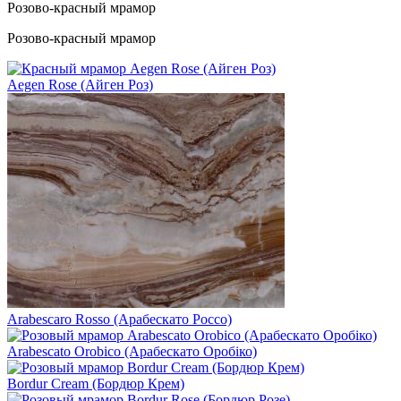
Розово-красный мрамор
Розово-красный мрамор
Aegen Rose (Айген Роз)
Arabescaro Rosso (Арабескато Россо)
Arabescato Orobico (Арабескато Оробіко)
Bordur Cream (Бордюр Крем)