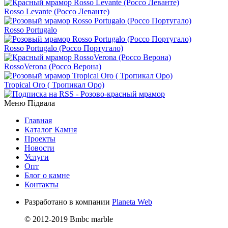
Rosso Levante (Россо Леванте)
Rosso Portugalo
Rosso Portugalo (Россо Португало)
RossoVerona (Россо Верона)
Tropical Оro ( Тропикал Оро)
Меню Підвала
Главная
Каталог Камня
Проекты
Новости
Услуги
Опт
Блог о камне
Контакты
Разработано в компании
Planeta Web
© 2012-2019 Bmbc marble