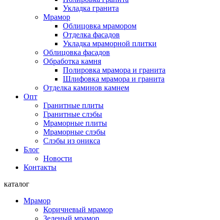
Укладка гранита
Мрамор
Облицовка мрамором
Отделка фасадов
Укладка мраморной плитки
Облицовка фасадов
Обработка камня
Полировка мрамора и гранита
Шлифовка мрамора и гранита
Отделка каминов камнем
Опт
Гранитные плиты
Гранитные слэбы
Мраморные плиты
Мраморные слэбы
Слэбы из оникса
Блог
Новости
Контакты
каталог
Мрамор
Коричневый мрамор
Зеленый мрамор