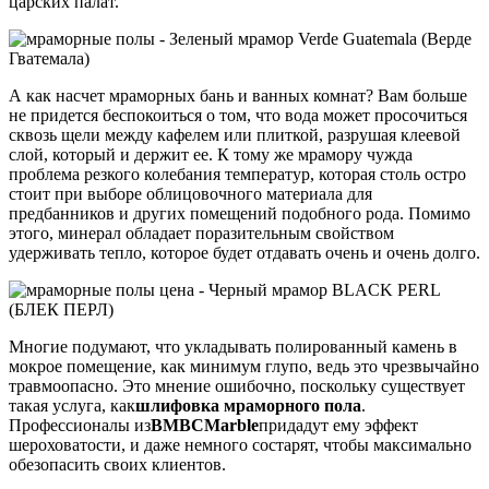
царских палат.
А как насчет мраморных бань и ванных комнат? Вам больше
не придется беспокоиться о том, что вода может просочиться
сквозь щели между кафелем или плиткой, разрушая клеевой
слой, который и держит ее. К тому же мрамору чужда
проблема резкого колебания температур, которая столь остро
стоит при выборе облицовочного материала для
предбанников и других помещений подобного рода. Помимо
этого, минерал обладает поразительным свойством
удерживать тепло, которое будет отдавать очень и очень долго.
Многие подумают, что укладывать полированный камень в
мокрое помещение, как минимум глупо, ведь это чрезвычайно
травмоопасно. Это мнение ошибочно, поскольку существует
такая услуга, как
шлифовка мраморного пола
.
Профессионалы из
BMBC
Marble
придадут ему эффект
шероховатости, и даже немного состарят, чтобы максимально
обезопасить своих клиентов.