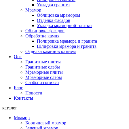
Укладка гранита
Мрамор
Облицовка мрамором
Отделка фасадов
Укладка мраморной плитки
Облицовка фасадов
Обработка камня
Полировка мрамора и гранита
Шлифовка мрамора и гранита
Отделка каминов камнем
Опт
Гранитные плиты
Гранитные слэбы
Мраморные плиты
Мраморные слэбы
Слэбы из оникса
Блог
Новости
Контакты
каталог
Мрамор
Коричневый мрамор
Зеленый мрамор