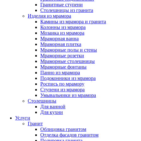
Гранитные ступени
Столешницы из гранита
Изделия из мрамора
Камины из мрамора и гранита
Колонны из мрамора
Мозаика из мрамора
Мраморная ванна
Мраморная плитка
Мраморные полы и стены
Мраморные розетки
Мраморные столешницы
Мраморные фонтаны
Панно из мрамора
Подоконники из мрамора
Роспись по мрамору
Ступени из мрамора
Умывальники из мрамора
Столешницы
Для ванной
Для кухни
Услуги
Гранит
Облицовка гранитом
Отделка фасадов гранитом
Полировка гранита