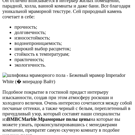
Он отлично вписывается в интерьер жилых помещений,
парадной, холла, ванной комнаты и даже бани. Все благодаря
уникальной мраморной текстуре. Сей природный камень
сочетает в себе:
прочность;
долговечность;
износостойкость;
водонепроницаемость;
широкий выбор расцветок;
стойкость к температурам;
практичность;
экологичность.
Подобное покрытие в гостиной придаст интерьеру
изысканности, создав при этом атмосферу роскоши и
холодного величия. Очень интересно сочетаются между собой
песчаные оттенки, а также черный с белым, переплетенный в
причудливый узор, который составят наши специалисты
из
BMBC
Marble
.
Мраморные полы цены
на которые вы
можете узнать, проконсультировавшись с менеджерами
компании, превратят самую скучную комнату в подобие